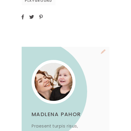
PLAYGROUND
MADLENA PAHOR
Praesent turpis risus,