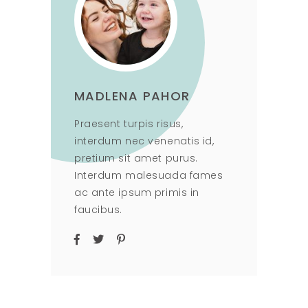
MADLENA PAHOR
Praesent turpis risus,
interdum nec venenatis id,
pretium sit amet purus.
Interdum malesuada fames
ac ante ipsum primis in
faucibus.